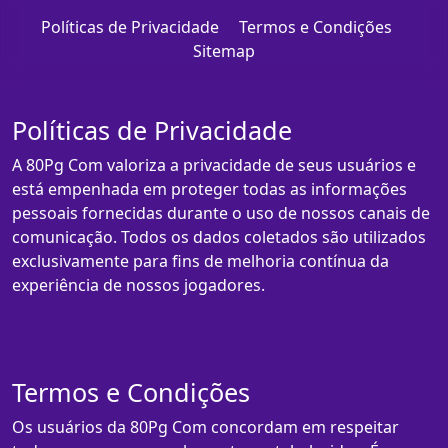
Políticas de Privacidade
Termos e Condições
Sitemap
Políticas de Privacidade
A 80Pg Com valoriza a privacidade de seus usuários e
está empenhada em proteger todas as informações
pessoais fornecidas durante o uso de nossos canais de
comunicação. Todos os dados coletados são utilizados
exclusivamente para fins de melhoria contínua da
experiência de nossos jogadores.
Termos e Condições
Os usuários da 80Pg Com concordam em respeitar