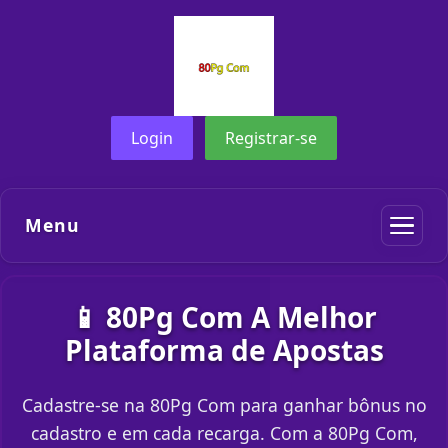
Login
Registrar-se
Menu
📱 80Pg Com A Melhor
Plataforma de Apostas
Cadastre-se na 80Pg Com para ganhar bônus no
cadastro e em cada recarga. Com a 80Pg Com,