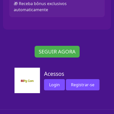
🎁 Receba bônus exclusivos
automaticamente
SEGUIR AGORA
Acessos
Login
Registrar-se