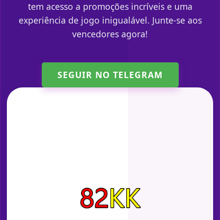
tem acesso a promoções incríveis e uma
experiência de jogo inigualável. Junte-se aos
vencedores agora!
SEGUIR NO TELEGRAM