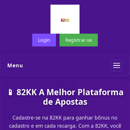
Login
Registrar-se
Menu
📱 82KK A Melhor Plataforma
de Apostas
Cadastre-se na 82KK para ganhar bônus no
cadastro e em cada recarga. Com a 82KK, você