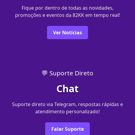
Fique por dentro de todas as novidades,
promoções e eventos da 82KK em tempo real!
Ver Notícias
💬 Suporte Direto
Chat
Suporte direto via Telegram, respostas rápidas e
atendimento personalizado!
Falar Suporte