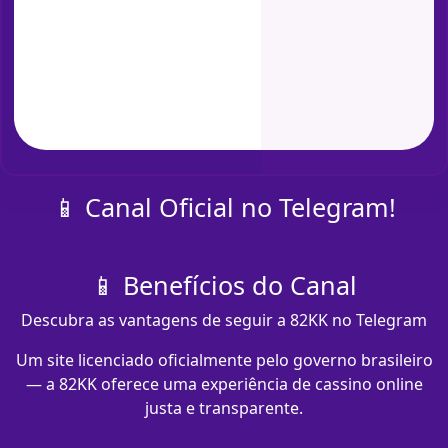
📱 Canal Oficial no Telegram!
📱 Benefícios do Canal
Descubra as vantagens de seguir a 82KK no Telegram
Um site licenciado oficialmente pelo governo brasileiro
— a 82KK oferece uma experiência de cassino online
justa e transparente.