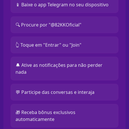
📱 Baixe o app Telegram no seu dispositivo
🔍 Procure por "@82KKOficial"
👆 Toque em "Entrar" ou "Join"
🔔 Ative as notificações para não perder
nada
💬 Participe das conversas e interaja
🎁 Receba bônus exclusivos
automaticamente