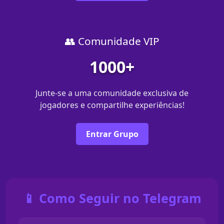
👥 Comunidade VIP
1000+
Junte-se a uma comunidade exclusiva de
jogadores e compartilhe experiências!
Entrar Grupo
📱 Como Seguir no Telegram