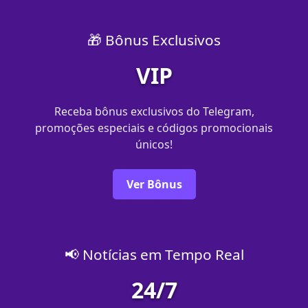
🎁 Bônus Exclusivos
VIP
Receba bônus exclusivos do Telegram,
promoções especiais e códigos promocionais
únicos!
Ver Bônus
📢 Notícias em Tempo Real
24/7