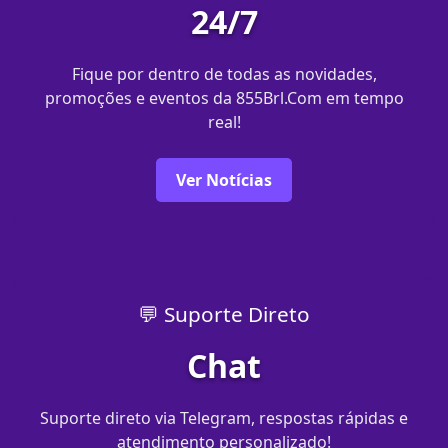
24/7
Fique por dentro de todas as novidades,
promoções e eventos da 855Brl.Com em tempo
real!
Ver Notícias
💬 Suporte Direto
Chat
Suporte direto via Telegram, respostas rápidas e
atendimento personalizado!