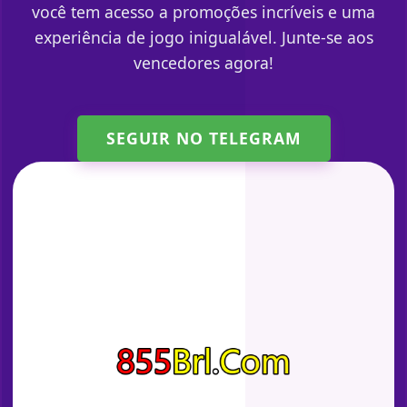
você tem acesso a promoções incríveis e uma
experiência de jogo inigualável. Junte-se aos
vencedores agora!
SEGUIR NO TELEGRAM