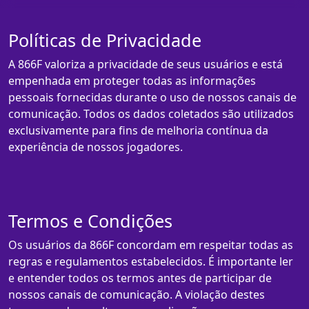
Políticas de Privacidade
A 866F valoriza a privacidade de seus usuários e está
empenhada em proteger todas as informações
pessoais fornecidas durante o uso de nossos canais de
comunicação. Todos os dados coletados são utilizados
exclusivamente para fins de melhoria contínua da
experiência de nossos jogadores.
Termos e Condições
Os usuários da 866F concordam em respeitar todas as
regras e regulamentos estabelecidos. É importante ler
e entender todos os termos antes de participar de
nossos canais de comunicação. A violação destes