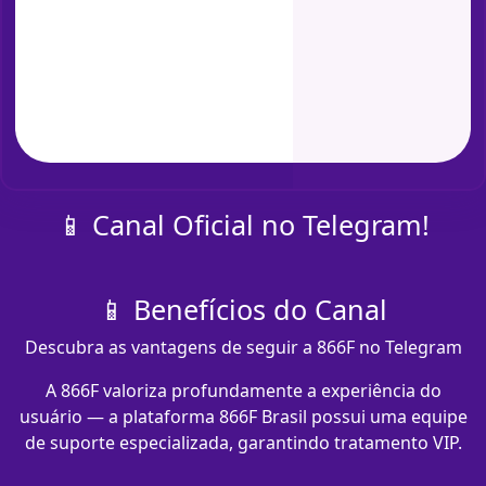
📱 Canal Oficial no Telegram!
📱 Benefícios do Canal
Descubra as vantagens de seguir a 866F no Telegram
A 866F valoriza profundamente a experiência do
usuário — a plataforma 866F Brasil possui uma equipe
de suporte especializada, garantindo tratamento VIP.