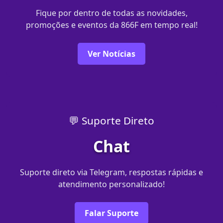
Fique por dentro de todas as novidades,
promoções e eventos da 866F em tempo real!
Ver Notícias
💬 Suporte Direto
Chat
Suporte direto via Telegram, respostas rápidas e
atendimento personalizado!
Falar Suporte