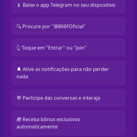
📱 Baixe o app Telegram no seu dispositivo
🔍 Procure por "@866FOficial"
👆 Toque em "Entrar" ou "Join"
🔔 Ative as notificações para não perder
nada
💬 Participe das conversas e interaja
🎁 Receba bônus exclusivos
automaticamente