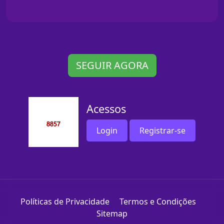
SEGUIR AGORA
Acessos
Login
Registrar-se
Políticas de Privacidade
Termos e Condições
Sitemap