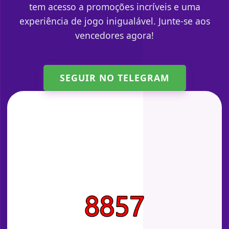
tem acesso a promoções incríveis e uma
experiência de jogo inigualável. Junte-se aos
vencedores agora!
SEGUIR NO TELEGRAM