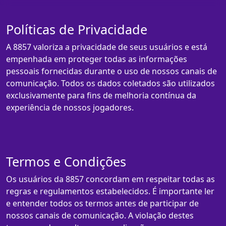
Políticas de Privacidade
A 8857 valoriza a privacidade de seus usuários e está
empenhada em proteger todas as informações
pessoais fornecidas durante o uso de nossos canais de
comunicação. Todos os dados coletados são utilizados
exclusivamente para fins de melhoria contínua da
experiência de nossos jogadores.
Termos e Condições
Os usuários da 8857 concordam em respeitar todas as
regras e regulamentos estabelecidos. É importante ler
e entender todos os termos antes de participar de
nossos canais de comunicação. A violação destes