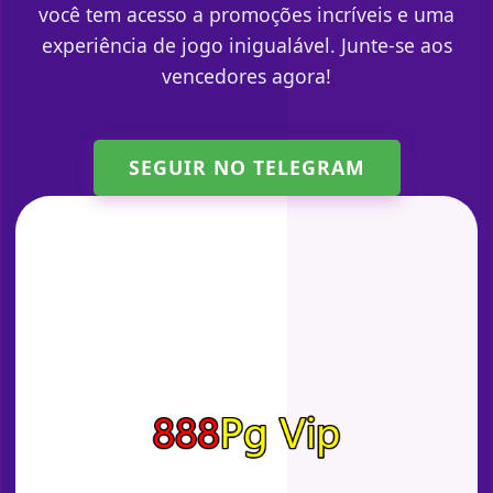
você tem acesso a promoções incríveis e uma
experiência de jogo inigualável. Junte-se aos
vencedores agora!
SEGUIR NO TELEGRAM