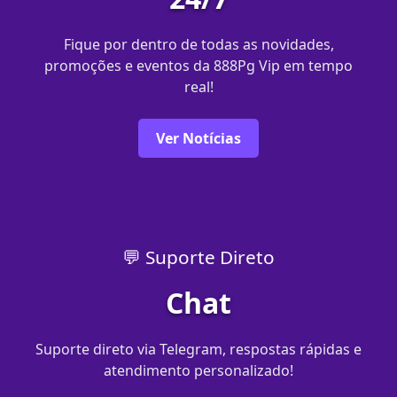
Fique por dentro de todas as novidades,
promoções e eventos da 888Pg Vip em tempo
real!
Ver Notícias
💬 Suporte Direto
Chat
Suporte direto via Telegram, respostas rápidas e
atendimento personalizado!