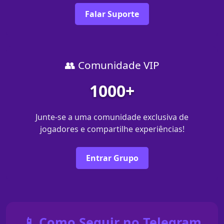
Falar Suporte
👥 Comunidade VIP
1000+
Junte-se a uma comunidade exclusiva de
jogadores e compartilhe experiências!
Entrar Grupo
📱 Como Seguir no Telegram