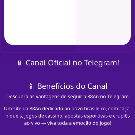
📱 Canal Oficial no Telegram!
📱 Benefícios do Canal
Descubra as vantagens de seguir a 88An no Telegram
Um site da 88An dedicado ao povo brasileiro, com caça-
níqueis, jogos de cassino, apostas esportivas e crupiês
ao vivo — viva toda a emoção do jogo!