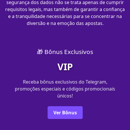
segurança dos dados não se trata apenas de cumprir
requisitos legais, mas também de garantir a confiança
e a tranquilidade necessárias para se concentrar na
diversão e na emoção das apostas.
🎁 Bônus Exclusivos
VIP
Receba bônus exclusivos do Telegram,
promoções especiais e códigos promocionais
únicos!
Ver Bônus