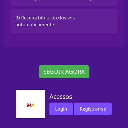
🎁 Receba bônus exclusivos
automaticamente
SEGUIR AGORA
Acessos
Login
Registrar-se