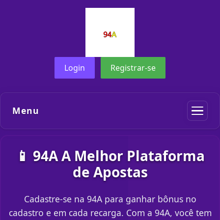
Login
Registrar-se
Menu
📱 94A A Melhor Plataforma
de Apostas
Cadastre-se na 94A para ganhar bônus no
cadastro e em cada recarga. Com a 94A, você tem