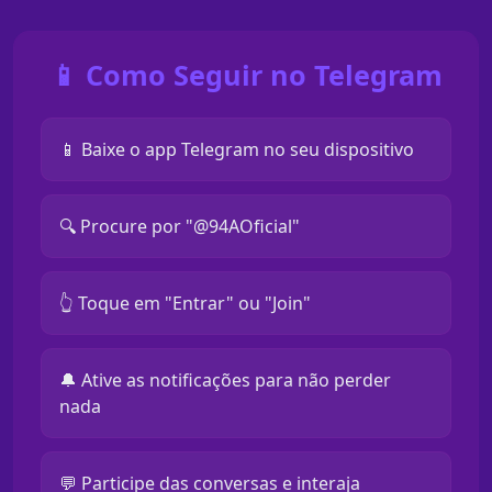
📱 Como Seguir no Telegram
📱 Baixe o app Telegram no seu dispositivo
🔍 Procure por "@94AOficial"
👆 Toque em "Entrar" ou "Join"
🔔 Ative as notificações para não perder
nada
💬 Participe das conversas e interaja