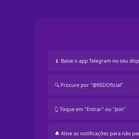
📱 Baixe o app Telegram no seu disp
🔍 Procure por "@95DOficial"
👆 Toque em "Entrar" ou "Join"
🔔 Ative as notificações para não p