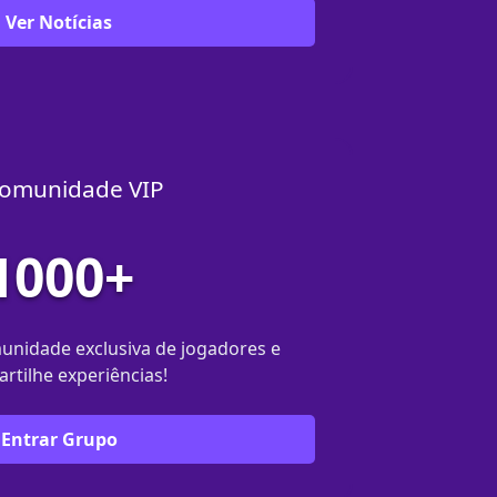
Ver Notícias
Comunidade VIP
1000+
unidade exclusiva de jogadores e
rtilhe experiências!
Entrar Grupo