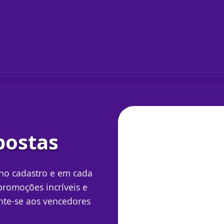
postas
no cadastro e em cada
promoções incríveis e
unte-se aos vencedores