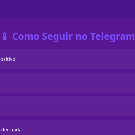
📱 Como Seguir no Telegram
ositivo
erder nada