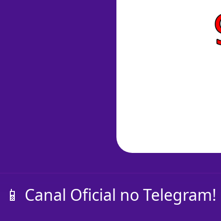
📱 Canal Oficial no Telegram!