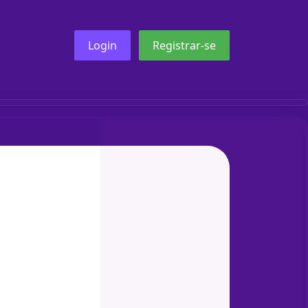
Login
Registrar-se