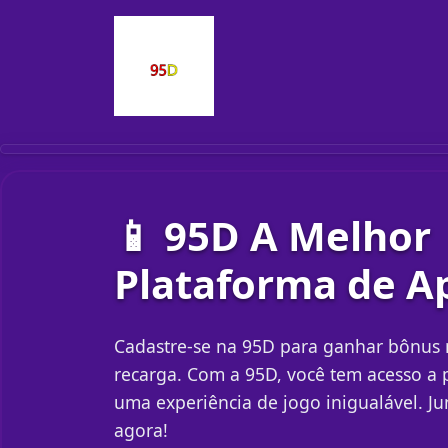
📱 95D A Melhor
Plataforma de A
Cadastre-se na 95D para ganhar bônus 
recarga. Com a 95D, você tem acesso a 
uma experiência de jogo inigualável. J
agora!