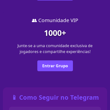
👥 Comunidade VIP
1000+
Junte-se a uma comunidade exclusiva de
jogadores e compartilhe experiências!
Entrar Grupo
📱 Como Seguir no Telegram