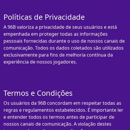
Políticas de Privacidade
A 96B valoriza a privacidade de seus usuários e está
empenhada em proteger todas as informações
pessoais fornecidas durante o uso de nossos canais de
comunicação. Todos os dados coletados são utilizados
exclusivamente para fins de melhoria contínua da
experiência de nossos jogadores.
Termos e Condições
Os usuários da 96B concordam em respeitar todas as
regras e regulamentos estabelecidos. É importante ler
e entender todos os termos antes de participar de
nossos canais de comunicação. A violação destes