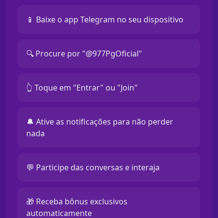
📱 Baixe o app Telegram no seu dispositivo
🔍 Procure por "@977PgOficial"
👆 Toque em "Entrar" ou "Join"
🔔 Ative as notificações para não perder
nada
💬 Participe das conversas e interaja
🎁 Receba bônus exclusivos
automaticamente