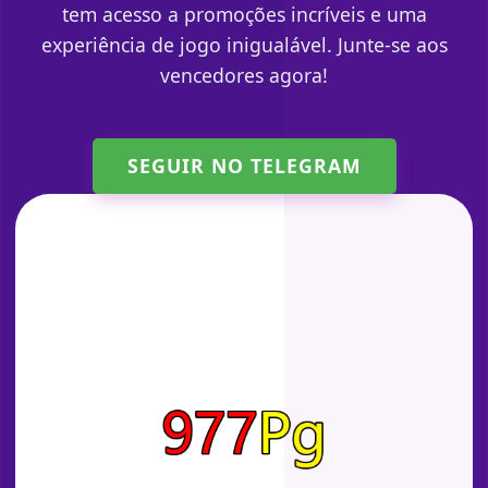
tem acesso a promoções incríveis e uma
experiência de jogo inigualável. Junte-se aos
vencedores agora!
SEGUIR NO TELEGRAM