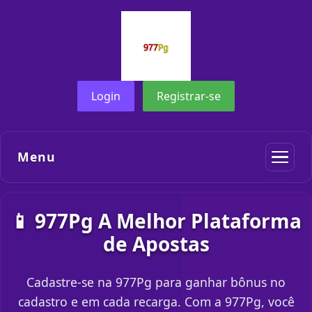
Login
Registrar-se
Menu
📱 977Pg A Melhor Plataforma
de Apostas
Cadastre-se na 977Pg para ganhar bônus no
cadastro e em cada recarga. Com a 977Pg, você