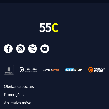
Ofertas especiais
Promoções
Aplicativo móvel